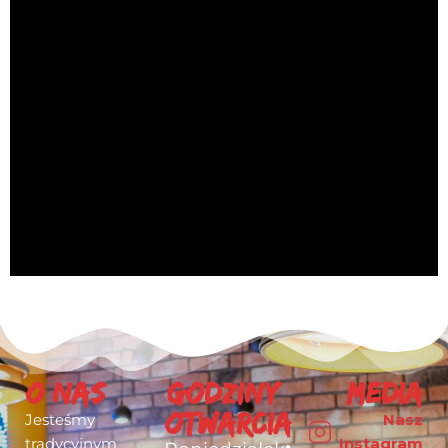
O nas
Godziny
Media
otwarcia
Jesteśmy
Nasz
tradycyjnym
Instagram