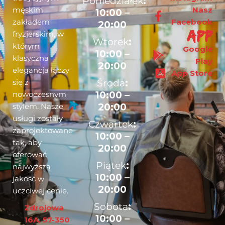
Poniedziałek
:
męskim
Nasz
10:00 –
zakładem
Facebook
20:00
app
fryzjerskim, w
Wtorek
:
którym
Google
10:00 –
klasyczna
Play
20:00
elegancja łączy
App Store
się z
Środa
:
nowoczesnym
10:00 –
stylem. Nasze
20:00
usługi zostały
Czwartek
:
zaprojektowane
10:00 –
tak, aby
20:00
oferować
Piątek
:
najwyższą
10:00 –
jakość w
20:00
uczciwej cenie.
Sobota
:
Zdrojowa
10:00 –
16A, 57-350