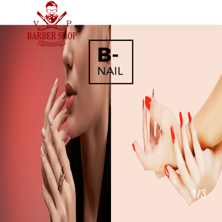
1
/
3