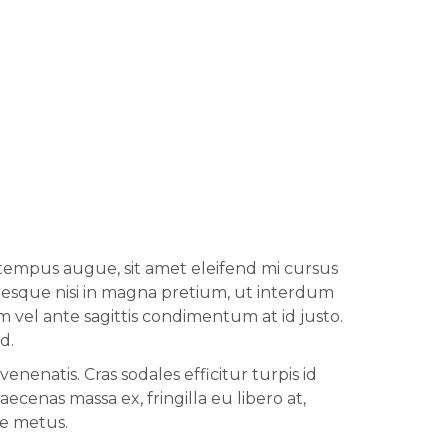
Z ZESPÓŁ
 tempus augue, sit amet eleifend mi cursus
ntesque nisi in magna pretium, ut interdum
m vel ante sagittis condimentum at id justo.
d.
nenatis. Cras sodales efficitur turpis id
cenas massa ex, fringilla eu libero at,
e metus.