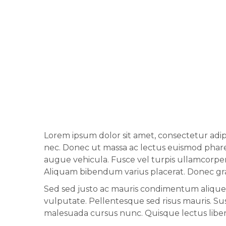
O NÁS
Lorem ipsum dolor sit amet, consectetur adip
nec. Donec ut massa ac lectus euismod pharet
augue vehicula. Fusce vel turpis ullamcorper,
Aliquam bibendum varius placerat. Donec gra
Sed sed justo ac mauris condimentum aliquet v
vulputate. Pellentesque sed risus mauris. Sus
malesuada cursus nunc. Quisque lectus lib