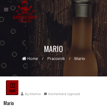
MARIO
Home
Pracovník
Mario
03
MAR
By
Mwmw
Komentáre Vypnuté
Na
Mario
Mario